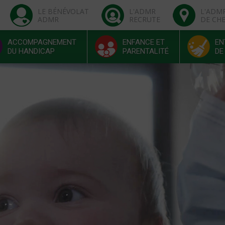
LE BÉNÉVOLAT
L'ADMR
L'ADM
ADMR
RECRUTE
DE CH
ACCOMPAGNEMENT
ENFANCE ET
EN
DU HANDICAP
PARENTALITÉ
DE