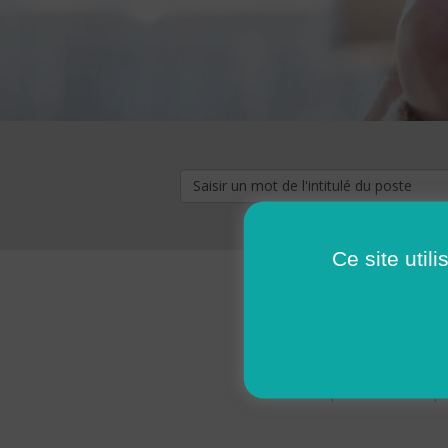
Ce site util
« premier
‹ p
Pages