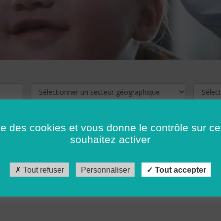
ise des cookies et vous donne le contrôle sur 
souhaitez activer
cliquez ici !
Pour voir les offres d'emploi de votre département,
Tout refuser
Personnaliser
Tout accepter
récédent
…
10
11
12
13
14
15