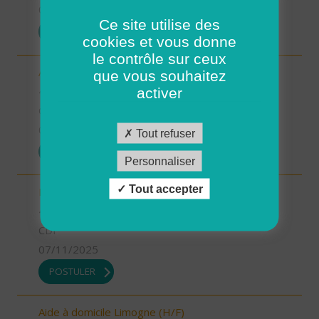
07/11/2025
Ce site utilise des
POSTULER
cookies et vous donne
le contrôle sur ceux
Aide-soignant.e Limogne en Quercy (H/F)
que vous souhaitez
46 - Lot
activer
CDD
07/11/2025
Tout refuser
POSTULER
Personnaliser
Tout accepter
Responsable du développement (H/F)
46 - Lot
CDI
07/11/2025
POSTULER
Aide à domicile Limogne (H/F)