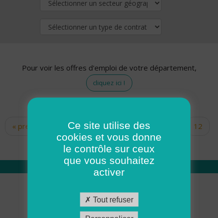
Pour voir les offres d'emploi de votre département,
cliquez ici !
Ce site utilise des
« premier
‹ précédent
…
10
11
12
Pages
cookies et vous donne
13
14
15
16
17
18
le contrôle sur ceux
que vous souhaitez
activer
Qui sommes nous
Tout refuser
Académie ADMR