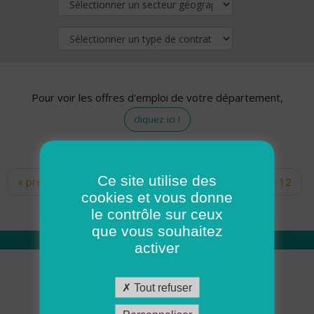
Pour voir les offres d'emploi de votre département,
cliquez ici !
Ce site utilise des
« premier
‹ précédent
…
10
11
12
Pages
cookies et vous donne
13
14
15
16
17
18
le contrôle sur ceux
que vous souhaitez
activer
Qui sommes nous
Tout refuser
Académie ADMR