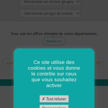
Pour voir les offres d'emploi de votre département,
cliquez ici !
Ce site utilise des
« premier
‹ précédent
…
10
11
12
Pages
cookies et vous donne
13
14
15
16
17
18
le contrôle sur ceux
que vous souhaitez
activer
Qui sommes nous
Tout refuser
Académie ADMR