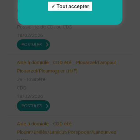
Lanildut, Porspoder, Landunvez - CDI ou CDD
Tout accepter
(H/F)
29 - Finistère
Possibilité de CDI ou CDD
18/02/2026
POSTULER
Aide à domicile - CDD été - Plouarzel/Lampaul-
Plouarzel/Ploumoguer (H/F)
29 - Finistère
CDD
18/02/2026
POSTULER
Aide à domicile - CDD été -
Plourin/Brélès/Lanildut/Porspoder/Landunvez