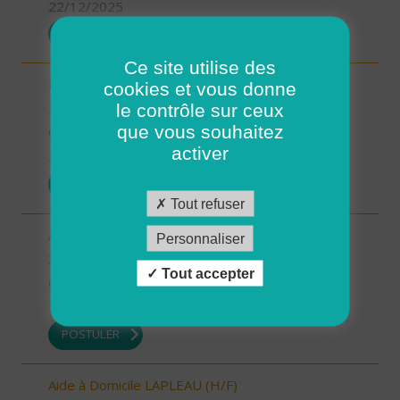
22/12/2025
POSTULER
Ce site utilise des
Intervenant à Domicile sur ROSCOFF (H/F)
cookies et vous donne
le contrôle sur ceux
29 - Finistère
que vous souhaitez
CDD
activer
22/12/2025
POSTULER
Tout refuser
Auxiliaire de vie sociale - secteur Estang (H/F)
Personnaliser
32 - Gers
Tout accepter
CDI
19/12/2025
POSTULER
Aide à Domicile LAPLEAU (H/F)