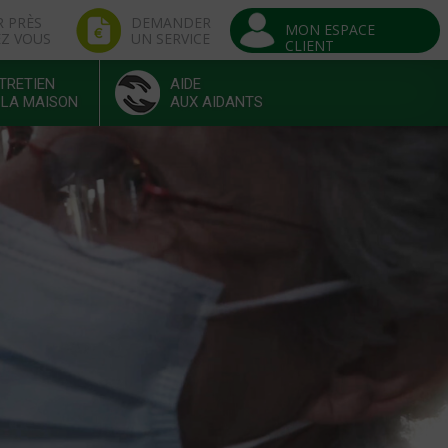
R PRÈS
DEMANDER
MON ESPACE
EZ VOUS
UN SERVICE
CLIENT
TRETIEN
AIDE
 LA MAISON
AUX AIDANTS