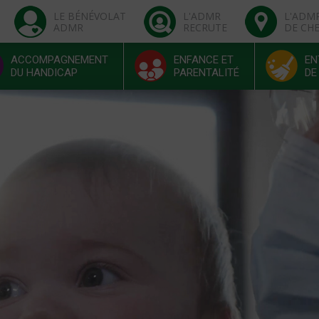
LE BÉNÉVOLAT
L'ADMR
L'ADM
ADMR
RECRUTE
DE CH
ACCOMPAGNEMENT
ENFANCE ET
EN
DU HANDICAP
PARENTALITÉ
DE