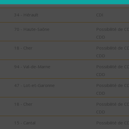
34 - Hérault
CDD
34 - Hérault
CDI
70 - Haute-Saône
Possibilité de C
CDD
18 - Cher
Possibilité de C
CDD
94 - Val-de-Marne
Possibilité de C
CDD
47 - Lot-et-Garonne
Possibilité de C
CDD
18 - Cher
Possibilité de C
CDD
15 - Cantal
Possibilité de C