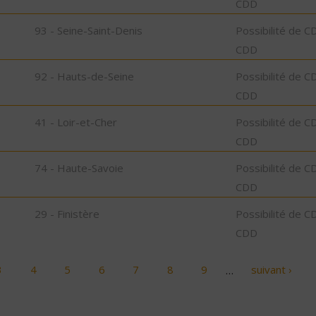
CDD
93 - Seine-Saint-Denis
Possibilité de C
CDD
92 - Hauts-de-Seine
Possibilité de C
CDD
41 - Loir-et-Cher
Possibilité de C
CDD
74 - Haute-Savoie
Possibilité de C
CDD
29 - Finistère
Possibilité de C
CDD
3
4
5
6
7
8
9
…
suivant ›