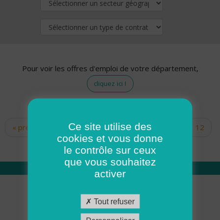
Pour voir les offres d'emploi de votre département,
cliquez ici !
Ce site utilise des
« premier
‹ précédent
…
10
11
12
Pages
cookies et vous donne
13
14
15
16
17
18
le contrôle sur ceux
que vous souhaitez
activer
Qui sommes nous
Tout refuser
Académie ADMR