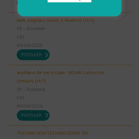
POSTULER
aide soignant SSIAD 3 Rivières (H/F)
91 - Essonne
CDI
09/04/2026
POSTULER
auxiliaire de vie sociale- ADMR Canton de
Limours (H/F)
91 - Essonne
CDI
09/04/2026
POSTULER
TECHNICIEN/TECHNICIENNE DE