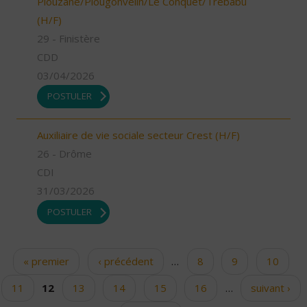
Plouzané/Plougonvelin/Le Conquet/Trébabu
(H/F)
29 - Finistère
CDD
03/04/2026
POSTULER
Auxiliaire de vie sociale secteur Crest (H/F)
26 - Drôme
CDI
31/03/2026
POSTULER
« premier
‹ précédent
…
8
9
10
Pages
11
12
13
14
15
16
…
suivant ›