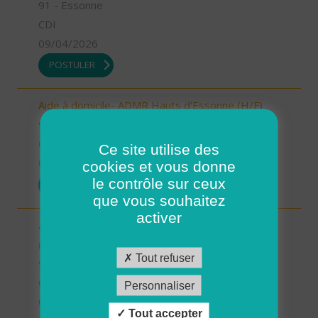
91 - Essonne
CDI
09/04/2026
POSTULER
Aide à domicile- ADMR Hauts d'Essonne (H/F)
91 - Essonne
CDI
Ce site utilise des
09/04/2026
cookies et vous donne
le contrôle sur ceux
POSTULER
que vous souhaitez
activer
Aide à domicile - ADMR du Canton de Limours
(H/F)
Tout refuser
91 - Essonne
CDI
Personnaliser
09/04/2026
Tout accepter