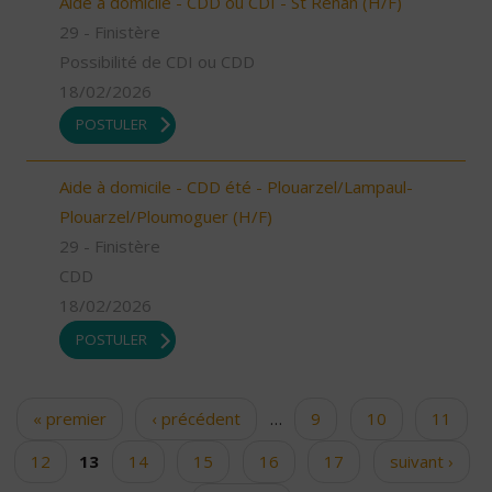
Aide à domicile - CDD ou CDI - St Renan (H/F)
29 - Finistère
Possibilité de CDI ou CDD
18/02/2026
POSTULER
Aide à domicile - CDD été - Plouarzel/Lampaul-
Plouarzel/Ploumoguer (H/F)
29 - Finistère
CDD
18/02/2026
POSTULER
« premier
‹ précédent
…
9
10
11
Pages
12
13
14
15
16
17
suivant ›