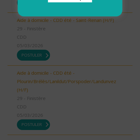
POSTULER
Aide à domicile - CDD été - Saint-Renan (H/F)
29 - Finistère
CDD
05/03/2026
POSTULER
Aide à domicile - CDD été -
Plourin/Brélès/Lanildut/Porspoder/Landunvez
(H/F)
29 - Finistère
CDD
05/03/2026
POSTULER