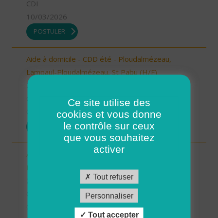
CDI
10/03/2026
POSTULER
Aide à domicile - CDD été - Ploudalmézeau,
Lampaul-Ploudalmézeau, St Pabu (H/F)
29 - Finistère
CDD
Ce site utilise des
05/03/2026
cookies et vous donne
le contrôle sur ceux
POSTULER
que vous souhaitez
activer
Aide à domicile - CDD été - Plouarzel/Lampaul-
Plouarzel/Ploumoguer (H/F)
Tout refuser
29 - Finistère
CDD
Personnaliser
05/03/2026
Tout accepter