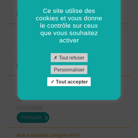
07/11/2025
Ce site utilise des
POSTULER
cookies et vous donne
le contrôle sur ceux
Aide-soignant.e Limogne en Quercy (H/F)
que vous souhaitez
46 - Lot
activer
CDD
07/11/2025
Tout refuser
POSTULER
Personnaliser
Tout accepter
Responsable du développement (H/F)
46 - Lot
CDI
07/11/2025
POSTULER
Aide à domicile Limogne (H/F)