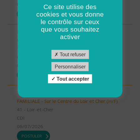
07/07/2026
Ce site utilise des
cookies et vous donne
POSTULER
le contrôle sur ceux
que vous souhaitez
Responsable Secteur/ Accompagnant de
activer
Proximité (H/F)
58 - Nièvre
Tout refuser
CDI
06/07/2026
Personnaliser
POSTULER
Tout accepter
TECHNICIEN D’INTERVENTION SOCIALE ET
FAMILIALE - Sur le Centre du Loir et Cher (H/F)
41 - Loir-et-Cher
CDI
06/07/2026
POSTULER