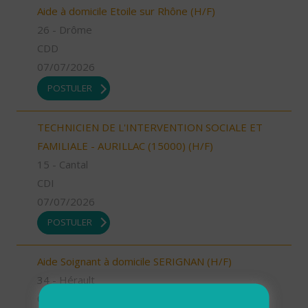
Aide à domicile Etoile sur Rhône (H/F)
26 - Drôme
CDD
07/07/2026
POSTULER
TECHNICIEN DE L'INTERVENTION SOCIALE ET
FAMILIALE - AURILLAC (15000) (H/F)
15 - Cantal
CDI
07/07/2026
POSTULER
Aide Soignant à domicile SERIGNAN (H/F)
34 - Hérault
CDD