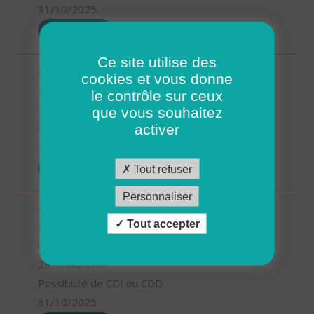
31/10/2025
POSTULER
Ce site utilise des
Aide à domicile - CDD ou CDI -
cookies et vous donne
Plouarzel/Lampaul-Plouarzel/Ploumoguer (H/F)
le contrôle sur ceux
29 - Finistère
que vous souhaitez
CDD
activer
31/10/2025
POSTULER
Tout refuser
Personnaliser
Auxiliaire de vie/aide à domicile - Locmaria-
Tout accepter
Plouzané /Plougonvelin/Le Conquet/Trébabu -
CDD ou CDI (H/F)
29 - Finistère
Possibilité de CDI ou CDD
31/10/2025