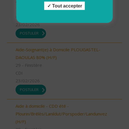
Aide à domicile - Les Bauges (73) (H/F)
Tout accepter
73 - Savoie
CDI
23/02/2026
POSTULER
Aide-Soignant(e) à Domicile PLOUGASTEL-
DAOULAS 80% (H/F)
29 - Finistère
CDI
23/02/2026
POSTULER
Aide à domicile - CDD été -
Plourin/Brélès/Lanildut/Porspoder/Landunvez
(H/F)