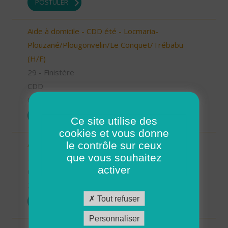
POSTULER
Aide à domicile - CDD été - Locmaria-
Plouzané/Plougonvelin/Le Conquet/Trébabu
(H/F)
29 - Finistère
CDD
05/03/2026
POSTULER
Ce site utilise des
cookies et vous donne
le contrôle sur ceux
Auxiliaire de vie sociale - Les Bauges (73) (H/F)
que vous souhaitez
73 - Savoie
activer
CDI
23/02/2026
Tout refuser
POSTULER
Personnaliser