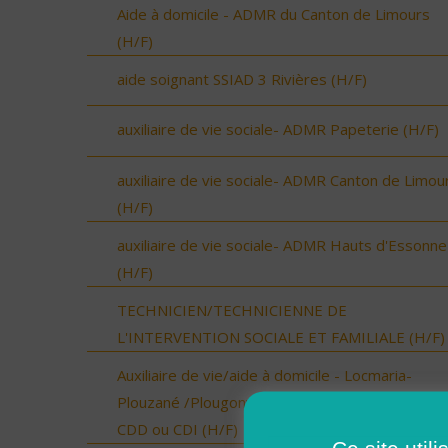
Aide à domicile - ADMR du Canton de Limours
(H/F)
aide soignant SSIAD 3 Rivières (H/F)
auxiliaire de vie sociale- ADMR Papeterie (H/F)
auxiliaire de vie sociale- ADMR Canton de Limou
(H/F)
auxiliaire de vie sociale- ADMR Hauts d'Essonne
(H/F)
TECHNICIEN/TECHNICIENNE DE
L'INTERVENTION SOCIALE ET FAMILIALE (H/F)
Auxiliaire de vie/aide à domicile - Locmaria-
Plouzané /Plougonvelin/Le Conquet/Trébabu -
CDD ou CDI (H/F)
Ce site util