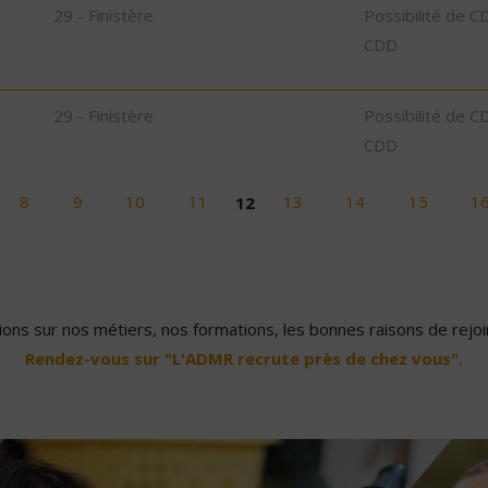
29 - Finistère
Possibilité de C
CDD
29 - Finistère
Possibilité de C
CDD
8
9
10
11
12
13
14
15
1
ons sur nos métiers, nos formations, les bonnes raisons de rejoin
Rendez-vous sur "L'ADMR recrute près de chez vous".