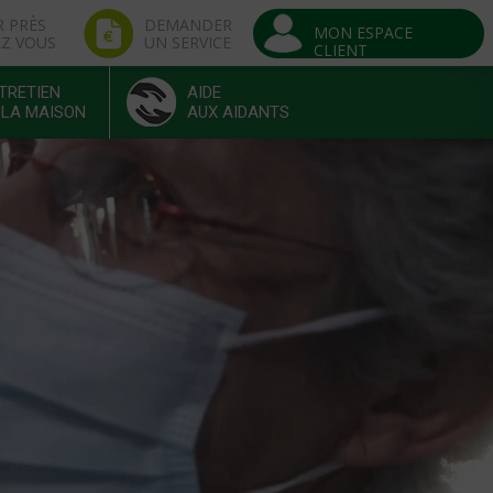
R PRÈS
DEMANDER
MON ESPACE
EZ VOUS
UN SERVICE
CLIENT
TRETIEN
AIDE
 LA MAISON
AUX AIDANTS