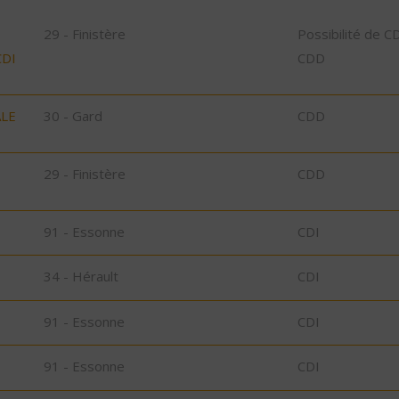
29 - Finistère
Possibilité de C
CDI
CDD
ALE
30 - Gard
CDD
29 - Finistère
CDD
91 - Essonne
CDI
34 - Hérault
CDI
91 - Essonne
CDI
91 - Essonne
CDI