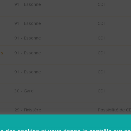
91 - Essonne
CDI
91 - Essonne
CDI
91 - Essonne
CDI
rs
91 - Essonne
CDI
91 - Essonne
CDI
30 - Gard
CDI
29 - Finistère
Possibilité de C
CDD
ise des cookies et vous donne le contrôle sur 