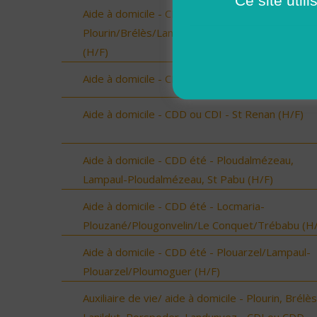
Aide à domicile - CDD été -
Plourin/Brélès/Lanildut/Porspoder/Landunvez
(H/F)
Aide à domicile - CDD été - Saint-Renan (H/F)
Aide à domicile - CDD ou CDI - St Renan (H/F)
Aide à domicile - CDD été - Ploudalmézeau,
Lampaul-Ploudalmézeau, St Pabu (H/F)
Aide à domicile - CDD été - Locmaria-
Plouzané/Plougonvelin/Le Conquet/Trébabu (H/
Aide à domicile - CDD été - Plouarzel/Lampaul-
Plouarzel/Ploumoguer (H/F)
Auxiliaire de vie/ aide à domicile - Plourin, Brélès