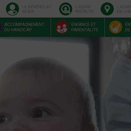
LE BÉNÉVOLAT
L'ADMR
L'ADM
ADMR
RECRUTE
DE CH
ACCOMPAGNEMENT
ENFANCE ET
EN
DU HANDICAP
PARENTALITÉ
DE