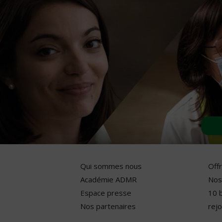
Qui sommes nous
Off
Académie ADMR
Nos
Espace presse
10 
Nos partenaires
rejo