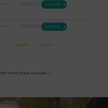
DI ou
19/03/2026
POSTULER
DI ou
19/03/2026
POSTULER
6
…
suivant ›
dernier »
dre notre réseau associatif... ?