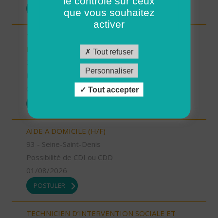
le contrôle sur ceux
POSTULER
que vous souhaitez
activer
TECHNICIEN D’INTERVENTION SOCIALE ET
FAMILIALE (H/F)
Tout refuser
24 - Dordogne
Personnaliser
Possibilité de CDI ou CDD
01/08/2026
Tout accepter
POSTULER
AIDE A DOMICILE (H/F)
93 - Seine-Saint-Denis
Possibilité de CDI ou CDD
01/08/2026
POSTULER
TECHNICIEN D’INTERVENTION SOCIALE ET