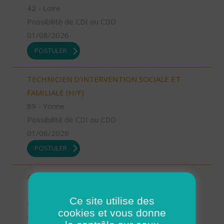
42 - Loire
Possibilité de CDI ou CDD
01/08/2026
POSTULER
TECHNICIEN D’INTERVENTION SOCIALE ET
FAMILIALE (H/F)
89 - Yonne
Possibilité de CDI ou CDD
01/08/2026
POSTULER
AIDE SOIGNANT (H/F)
76 - Seine-Maritime
Ce site utilise des
Possibilité de CDI ou CDD
cookies et vous donne
01/08/2026