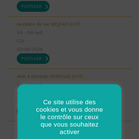
POSTULER
Auxiliaire de vie MEJEAN (H/F)
34 - Hérault
CDI
03/08/2026
POSTULER
Aide à domicile MIMOSAS (H/F)
34 - Hérault
CDD
Ce site utilise des
03/08/2026
cookies et vous donne
POSTULER
le contrôle sur ceux
que vous souhaitez
Auxiliaire de vie MIMOSAS (H/F)
activer
34 - Hérault