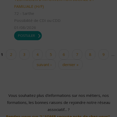
FAMILIALE (H/F)
72 - Sarthe
Possibilité de CDI ou CDD
01/08/2026
POSTULER
1
2
3
4
5
6
7
8
9
…
Pages
suivant ›
dernier »
Vous souhaitez plus d'informations sur nos métiers, nos
formations, les bonnes raisons de rejoindre notre réseau
associatif... ?
Rendez-vous sur "L'ADMR recrute près de chez vous".