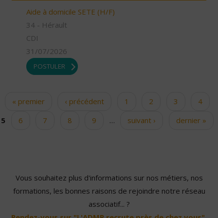
Aide à domicile SETE (H/F)
34 - Hérault
CDI
31/07/2026
POSTULER
« premier
‹ précédent
1
2
3
4
Pages
5
6
7
8
9
…
suivant ›
dernier »
Vous souhaitez plus d'informations sur nos métiers, nos
formations, les bonnes raisons de rejoindre notre réseau
associatif... ?
Rendez-vous sur "L'ADMR recrute près de chez vous".