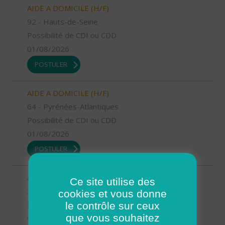
AIDE A DOMICILE (H/F)
92 - Hauts-de-Seine
Possibilité de CDI ou CDD
01/08/2026
POSTULER
AIDE A DOMICILE (H/F)
64 - Pyrénées-Atlantiques
Possibilité de CDI ou CDD
01/08/2026
POSTULER
AUXILIAIRE DE VIE SOCIALE (H/F)
Ce site utilise des
37 - Indre-et-Loire
cookies et vous donne
le contrôle sur ceux
Possibilité de CDI ou CDD
que vous souhaitez
01/08/2026