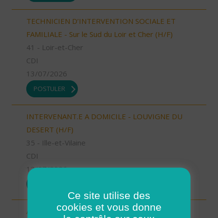
TECHNICIEN D’INTERVENTION SOCIALE ET
FAMILIALE - Sur le Sud du Loir et Cher (H/F)
41 - Loir-et-Cher
CDI
13/07/2026
POSTULER
INTERVENANT.E A DOMICILE - LOUVIGNE DU
DESERT (H/F)
35 - Ille-et-Vilaine
CDI
13/07/2026
POSTULER
Ce site utilise des
cookies et vous donne
Aide à domicile Cléon d'Andran (H/F)