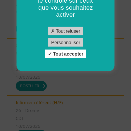
le contrôle sur ceux
26 - Drôme
que vous souhaitez
CDD
activer
13/07/2026
POSTULER
Tout refuser
Personnaliser
Chargé.e de mission Qualité et développement -
Stage (H/F)
Tout accepter
35 - Ille-et-Vilaine
STAGE
10/07/2026
POSTULER
Infirmier référent (H/F)
26 - Drôme
CDI
10/07/2026