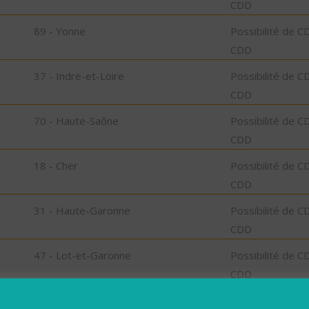
CDD
89 - Yonne
Possibilité de C
CDD
37 - Indre-et-Loire
Possibilité de C
CDD
70 - Haute-Saône
Possibilité de C
CDD
18 - Cher
Possibilité de C
CDD
31 - Haute-Garonne
Possibilité de C
CDD
47 - Lot-et-Garonne
Possibilité de C
CDD
2A - Corse-du-Sud
Possibilité de C