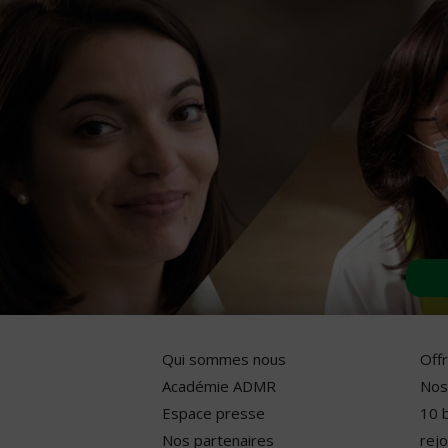
Qui sommes nous
Off
Académie ADMR
Nos
Espace presse
10 
Nos partenaires
rejo