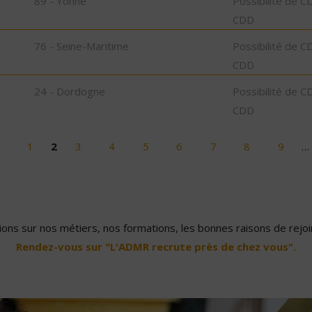
89 - Yonne
Possibilité de C
CDD
76 - Seine-Maritime
Possibilité de C
CDD
24 - Dordogne
Possibilité de C
CDD
1
2
3
4
5
6
7
8
9
…
ons sur nos métiers, nos formations, les bonnes raisons de rejoin
Rendez-vous sur "L'ADMR recrute près de chez vous".