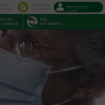
R PRÈS
DEMANDER
MON ESPACE
EZ VOUS
UN SERVICE
CLIENT
TRETIEN
AIDE
 LA MAISON
AUX AIDANTS