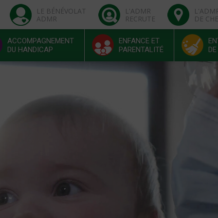
LE BÉNÉVOLAT
L'ADMR
L'ADM
ADMR
RECRUTE
DE CH
ACCOMPAGNEMENT
ENFANCE ET
EN
DU HANDICAP
PARENTALITÉ
DE