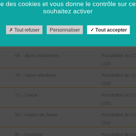
ise des cookies et vous donne le contrôle sur 
CDD
souhaitez activer
85 - Vendée
Possibilité de C
CDD
Tout refuser
Personnaliser
Tout accepter
36 - Indre
Possibilité de C
CDD
06 - Alpes-Maritimes
Possibilité de C
CDD
76 - Seine-Maritime
Possibilité de C
CDD
15 - Cantal
Possibilité de C
CDD
92 - Hauts-de-Seine
Possibilité de C
CDD
91 - Essonne
Possibilité de C