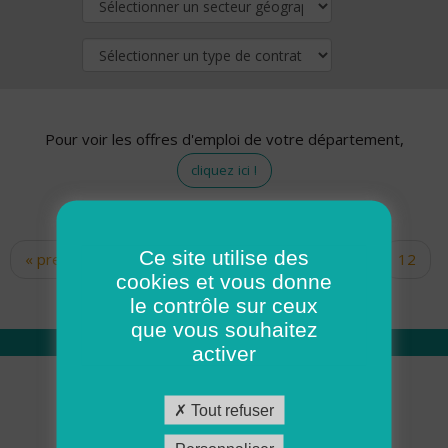
Pour voir les offres d'emploi de votre département,
cliquez ici !
Ce site utilise des
« premier
‹ précédent
…
10
11
12
Pages
cookies et vous donne
13
14
15
16
17
18
le contrôle sur ceux
que vous souhaitez
activer
Qui sommes nous
Tout refuser
Académie ADMR