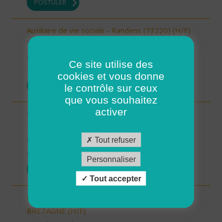
POSTULER
Auxiliaire de vie sociale - Randens (73220) (H/F)
73 - Savoie
CDI
Ce site utilise des
10/10/2025
cookies et vous donne
POSTULER
le contrôle sur ceux
que vous souhaitez
activer
Responsable de secteur (H/F)
78 - Yvelines
Tout refuser
CDI
08/10/2025
Personnaliser
POSTULER
Tout accepter
INTERVENANT.E A DOMICILE - BAIN DE
BRETAGNE (H/F)