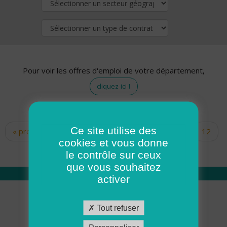
Pour voir les offres d'emploi de votre département,
cliquez ici !
Ce site utilise des
« premier
‹ précédent
…
10
11
12
Pages
cookies et vous donne
13
14
15
16
17
18
le contrôle sur ceux
que vous souhaitez
activer
Qui sommes nous
Tout refuser
Académie ADMR