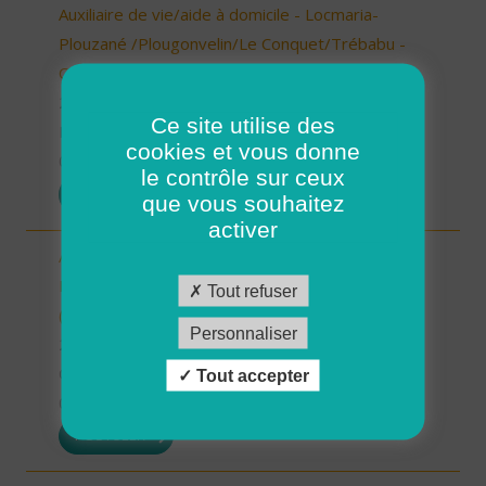
Auxiliaire de vie/aide à domicile - Locmaria-
Plouzané /Plougonvelin/Le Conquet/Trébabu -
CDD ou CDI (H/F)
29 - Finistère
Ce site utilise des
Possibilité de CDI ou CDD
cookies et vous donne
03/04/2026
le contrôle sur ceux
POSTULER
que vous souhaitez
activer
Aide à domicile - CDD été -
Plourin/Brélès/Lanildut/Porspoder/Landunvez
Tout refuser
(H/F)
Personnaliser
29 - Finistère
CDD
Tout accepter
03/04/2026
POSTULER