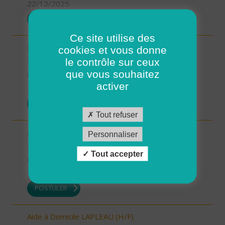
22/12/2025
POSTULER
Ce site utilise des
Intervenant à Domicile sur ROSCOFF (H/F)
cookies et vous donne
le contrôle sur ceux
29 - Finistère
que vous souhaitez
CDD
activer
22/12/2025
POSTULER
Tout refuser
Auxiliaire de vie sociale - secteur Estang (H/F)
Personnaliser
32 - Gers
Tout accepter
CDI
19/12/2025
POSTULER
Aide à Domicile LAPLEAU (H/F)