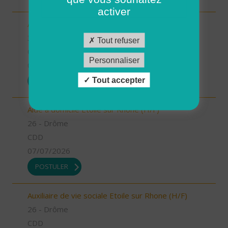
activer
ASSISTANT COMPTABLE (H/F)
34 - Hérault
Tout refuser
CDD
Personnaliser
08/07/2026
Tout accepter
POSTULER
Aide à domicile Etoile sur Rhône (H/F)
26 - Drôme
CDD
07/07/2026
POSTULER
Auxiliaire de vie sociale Etoile sur Rhone (H/F)
26 - Drôme
CDD