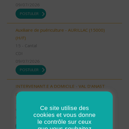
09/07/2026
POSTULER
Auxiliaire de puériculture - AURILLAC (15000)
(H/F)
15 - Cantal
CDI
09/07/2026
POSTULER
INTERVENANT.E A DOMICILE - VAL D'ANAST
(H/F)
35 - Ille-et-Vilaine
Ce site utilise des
CDI
cookies et vous donne
09/07/2026
le contrôle sur ceux
POSTULER
que vous souhaitez