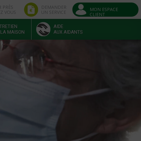
R PRÈS
DEMANDER
MON ESPACE
EZ VOUS
UN SERVICE
CLIENT
TRETIEN
AIDE
 LA MAISON
AUX AIDANTS