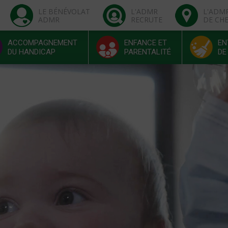
LE BÉNÉVOLAT
L'ADMR
L'ADM
ADMR
RECRUTE
DE CH
ACCOMPAGNEMENT
ENFANCE ET
EN
DU HANDICAP
PARENTALITÉ
DE