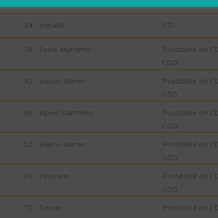
34 - Hérault
CDI
34 - Hérault
CDI
76 - Seine-Maritime
Possibilité de C
CDD
52 - Haute-Marne
Possibilité de C
CDD
06 - Alpes-Maritimes
Possibilité de C
CDD
52 - Haute-Marne
Possibilité de C
CDD
29 - Finistère
Possibilité de C
CDD
73 - Savoie
Possibilité de C