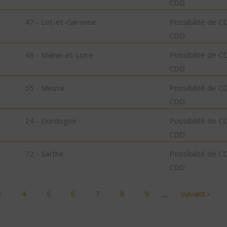
CDD
47 - Lot-et-Garonne
Possibilité de C
CDD
49 - Maine-et-Loire
Possibilité de C
CDD
55 - Meuse
Possibilité de C
CDD
24 - Dordogne
Possibilité de C
CDD
72 - Sarthe
Possibilité de C
CDD
3
4
5
6
7
8
9
…
suivant ›