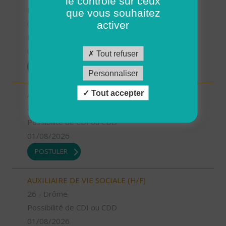
le contrôle sur ceux
FAMILIALE (H/F)
que vous souhaitez
04 - Alpes-de-Haute-Provence
activer
Possibilité de CDI ou CDD
01/08/2026
Tout refuser
POSTULER
Personnaliser
Tout accepter
AIDE A DOMICILE (H/F)
40 - Landes
Possibilité de CDI ou CDD
01/08/2026
POSTULER
AUXILIAIRE DE VIE SOCIALE (H/F)
26 - Drôme
Possibilité de CDI ou CDD
01/08/2026