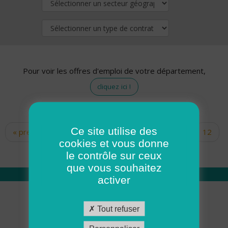
Pour voir les offres d'emploi de votre département,
cliquez ici !
Ce site utilise des
« premier
‹ précédent
…
10
11
12
Pages
cookies et vous donne
13
14
15
16
17
18
le contrôle sur ceux
que vous souhaitez
activer
Qui sommes nous
Tout refuser
Académie ADMR