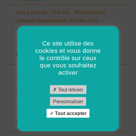
Aide à domicile - CDD été - Ploudalmézeau,
Lampaul-Ploudalmézeau, St Pabu (H/F)
29 - Finistère
CDD
Ce site utilise des
03/04/2026
cookies et vous donne
POSTULER
le contrôle sur ceux
que vous souhaitez
Aide à domicile - CDD été - Locmaria-
activer
Plouzané/Plougonvelin/Le Conquet/Trébabu
(H/F)
Tout refuser
29 - Finistère
Personnaliser
CDD
03/04/2026
Tout accepter
POSTULER