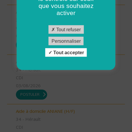
que vous souhaitez
Auxiliaire de vie CASTRIES (H/F)
activer
34 - Hérault
CDI
Tout refuser
03/08/2026
Personnaliser
POSTULER
Tout accepter
Aide à domicile BERANGE (H/F)
34 - Hérault
CDI
03/08/2026
POSTULER
Aide à domicile ANIANE (H/F)
34 - Hérault
CDI