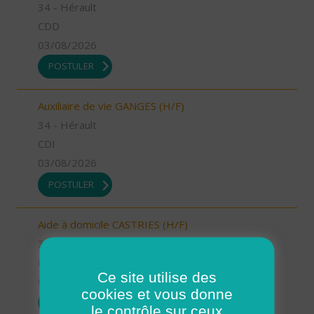
34 - Hérault
CDD
03/08/2026
POSTULER
Auxiliaire de vie GANGES (H/F)
34 - Hérault
CDI
03/08/2026
POSTULER
Aide à domicile CASTRIES (H/F)
34 - Hérault
CDD
Ce site utilise des
03/08/2026
cookies et vous donne
POSTULER
le contrôle sur ceux