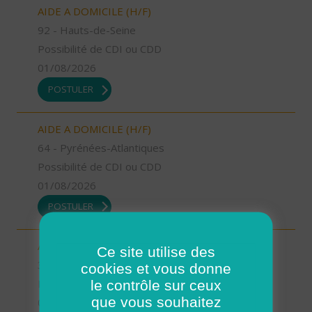
AIDE A DOMICILE (H/F)
92 - Hauts-de-Seine
Possibilité de CDI ou CDD
01/08/2026
POSTULER
AIDE A DOMICILE (H/F)
64 - Pyrénées-Atlantiques
Possibilité de CDI ou CDD
01/08/2026
POSTULER
AUXILIAIRE DE VIE SOCIALE (H/F)
Ce site utilise des
37 - Indre-et-Loire
cookies et vous donne
le contrôle sur ceux
Possibilité de CDI ou CDD
que vous souhaitez
01/08/2026