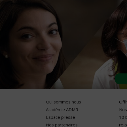
Qui sommes nous
Off
Académie ADMR
Nos
Espace presse
10 
Nos partenaires
rejo