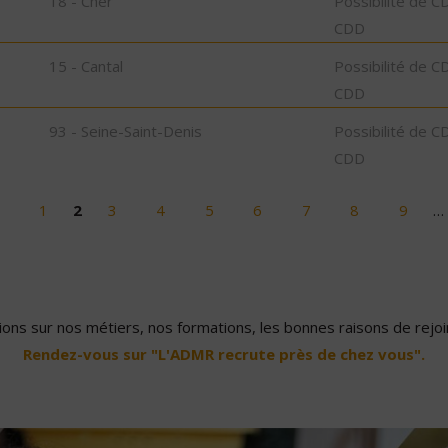
18 - Cher
Possibilité de C
CDD
15 - Cantal
Possibilité de C
CDD
93 - Seine-Saint-Denis
Possibilité de C
CDD
1
2
3
4
5
6
7
8
9
…
ons sur nos métiers, nos formations, les bonnes raisons de rejoin
Rendez-vous sur "L'ADMR recrute près de chez vous".