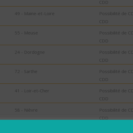
CDD
49 - Maine-et-Loire
Possibilité de C
CDD
55 - Meuse
Possibilité de C
CDD
24 - Dordogne
Possibilité de C
CDD
72 - Sarthe
Possibilité de C
CDD
41 - Loir-et-Cher
Possibilité de C
CDD
58 - Nièvre
Possibilité de C
CDD
04 - Alpes-de-Haute-Provence
Possibilité de C