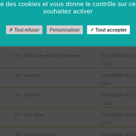
ise des cookies et vous donne le contrôle sur 
CDD
souhaitez activer
59 - Nord
Possibilité de C
CDD
Tout refuser
Personnaliser
Tout accepter
2B - Haute-Corse
Possibilité de C
CDD
04 - Alpes-de-Haute-Provence
Possibilité de C
CDD
40 - Landes
Possibilité de C
CDD
26 - Drôme
Possibilité de C
CDD
67 - Bas-Rhin
Possibilité de C
CDD
49 - Maine-et-Loire
Possibilité de C