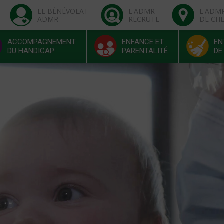
LE BÉNÉVOLAT
L'ADMR
L'ADM
ADMR
RECRUTE
DE CH
ACCOMPAGNEMENT
ENFANCE ET
EN
DU HANDICAP
PARENTALITÉ
DE