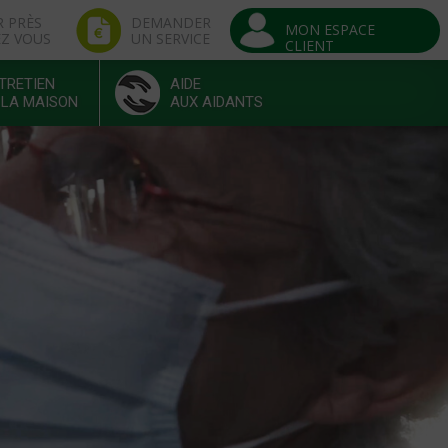
R PRÈS
DEMANDER
MON ESPACE
EZ VOUS
UN SERVICE
CLIENT
TRETIEN
AIDE
 LA MAISON
AUX AIDANTS