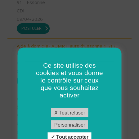
91 - Essonne
CDI
09/04/2026
POSTULER
Aide à domicile- ADMR Hauts d'Essonne (H/F)
91 - Essonne
CDI
Ce site utilise des
09/04/2026
cookies et vous donne
le contrôle sur ceux
POSTULER
que vous souhaitez
activer
Aide à domicile - ADMR du Canton de Limours
(H/F)
Tout refuser
91 - Essonne
CDI
Personnaliser
09/04/2026
Tout accepter