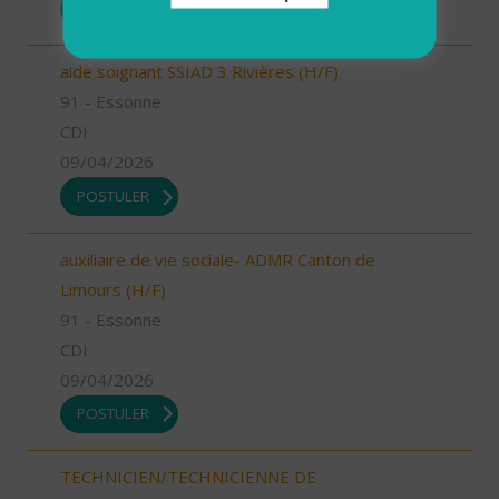
POSTULER
aide soignant SSIAD 3 Rivières (H/F)
91 - Essonne
CDI
09/04/2026
POSTULER
auxiliaire de vie sociale- ADMR Canton de
Limours (H/F)
91 - Essonne
CDI
09/04/2026
POSTULER
TECHNICIEN/TECHNICIENNE DE