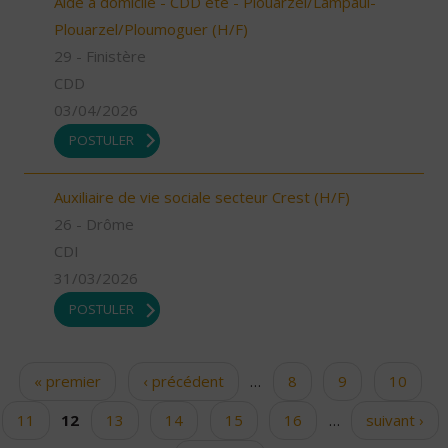
Aide à domicile - CDD été - Plouarzel/Lampaul-
Plouarzel/Ploumoguer (H/F)
29 - Finistère
CDD
03/04/2026
POSTULER
Auxiliaire de vie sociale secteur Crest (H/F)
26 - Drôme
CDI
31/03/2026
POSTULER
« premier
‹ précédent
…
8
9
10
Pages
11
12
13
14
15
16
…
suivant ›