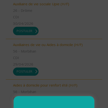
Auxiliaire de vie sociale Upie (H/F)
26 - Drôme
CDI
30/04/2026
POSTULER
Auxiliaires de vie ou Aides à domicile (H/F)
56 - Morbihan
CDI
29/04/2026
POSTULER
Aides à domicile pour renfort été (H/F)
56 - Morbihan
CDD
29/04/2026