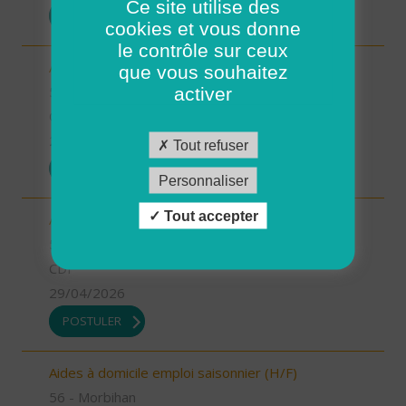
Ce site utilise des
POSTULER
cookies et vous donne
le contrôle sur ceux
Aides à domicile emploi saisonnier (H/F)
que vous souhaitez
56 - Morbihan
activer
CDD
29/04/2026
Tout refuser
POSTULER
Personnaliser
Tout accepter
Auxiliaires de vie ou Aides à domicile (H/F)
56 - Morbihan
CDI
29/04/2026
POSTULER
Aides à domicile emploi saisonnier (H/F)
56 - Morbihan