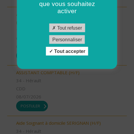
que vous souhaitez
activer
Auxiliaire de puériculture - AURILLAC (15000)
(H/F)
Tout refuser
15 - Cantal
CDI
Personnaliser
09/07/2026
Tout accepter
POSTULER
ASSISTANT COMPTABLE (H/F)
34 - Hérault
CDD
08/07/2026
POSTULER
Aide Soignant à domicile SERIGNAN (H/F)
34 - Hérault