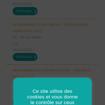
09/07/2026
POSTULER
INTERVENANT.E A DOMICILE - CESSON-VERN-
CHANTEPIE (H/F)
35 - Ille-et-Vilaine
CDI
09/07/2026
POSTULER
INTERVENANT.E A DOMICILE (CDI) - PLELAN LE
GRAND (H/F)
35 - Ille-et-Vilaine
CDI
Ce site utilise des
09/07/2026
cookies et vous donne
le contrôle sur ceux
POSTULER