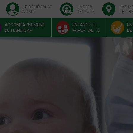
LE BÉNÉVOLAT
L'ADMR
L'ADM
ADMR
RECRUTE
DE CH
ACCOMPAGNEMENT
ENFANCE ET
EN
DU HANDICAP
PARENTALITÉ
DE