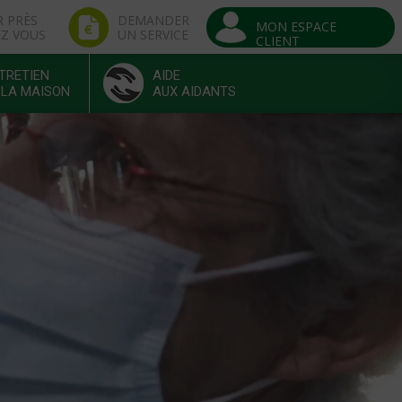
R PRÈS
DEMANDER
MON ESPACE
EZ VOUS
UN SERVICE
CLIENT
TRETIEN
AIDE
 LA MAISON
AUX AIDANTS