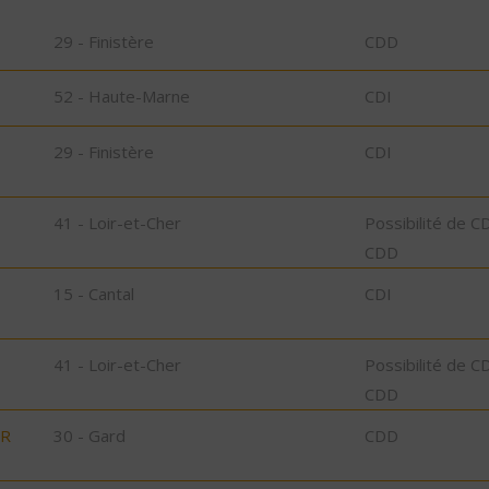
29 - Finistère
CDD
52 - Haute-Marne
CDI
29 - Finistère
CDI
41 - Loir-et-Cher
Possibilité de C
CDD
15 - Cantal
CDI
41 - Loir-et-Cher
Possibilité de C
CDD
UR
30 - Gard
CDD