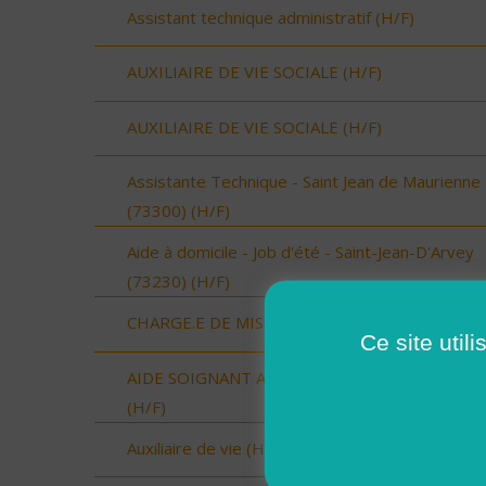
Assistant technique administratif (H/F)
AUXILIAIRE DE VIE SOCIALE (H/F)
AUXILIAIRE DE VIE SOCIALE (H/F)
Assistante Technique - Saint Jean de Maurienne
(73300) (H/F)
Aide à domicile - Job d'été - Saint-Jean-D'Arvey
(73230) (H/F)
CHARGE.E DE MISSION (H/F)
Ce site util
AIDE SOIGNANT A DOMICILE SECTEUR VAUVE
(H/F)
Auxiliaire de vie (H/F)