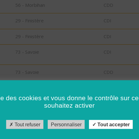
56 - Morbihan
CDD
29 - Finistère
CDI
29 - Finistère
CDI
73 - Savoie
CDI
73 - Savoie
CDD
26 - Drôme
CDD
ise des cookies et vous donne le contrôle sur 
souhaitez activer
RT
30 - Gard
CDI
Tout refuser
Personnaliser
Tout accepter
56 - Morbihan
CDI