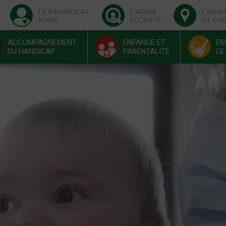
LE BÉNÉVOLAT
L'ADMR
L'ADM
ADMR
RECRUTE
DE CH
ACCOMPAGNEMENT
ENFANCE ET
EN
DU HANDICAP
PARENTALITÉ
DE