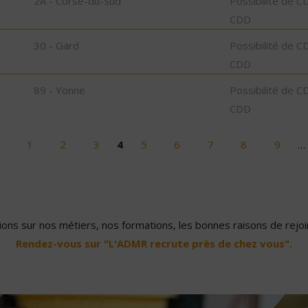
2A - Corse-du-Sud
Possibilité de C
CDD
30 - Gard
Possibilité de C
CDD
89 - Yonne
Possibilité de C
CDD
1
2
3
4
5
6
7
8
9
…
ons sur nos métiers, nos formations, les bonnes raisons de rejoin
Rendez-vous sur "L'ADMR recrute près de chez vous".