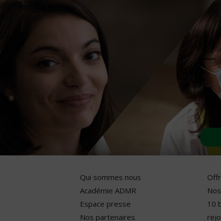
Qui sommes nous
Off
Académie ADMR
Nos
Espace presse
10 
Nos partenaires
rejo