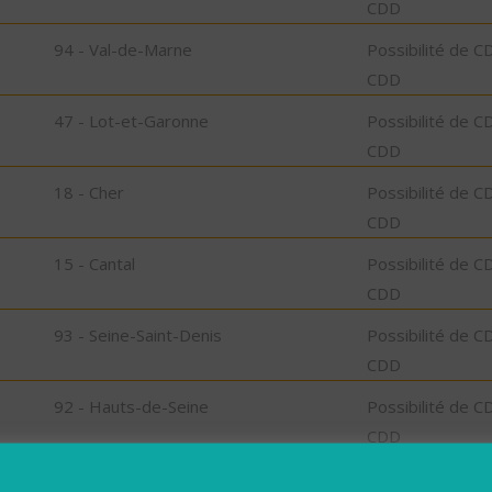
CDD
94 - Val-de-Marne
Possibilité de C
CDD
47 - Lot-et-Garonne
Possibilité de C
CDD
18 - Cher
Possibilité de C
CDD
15 - Cantal
Possibilité de C
CDD
93 - Seine-Saint-Denis
Possibilité de C
CDD
92 - Hauts-de-Seine
Possibilité de C
CDD
41 - Loir-et-Cher
Possibilité de C