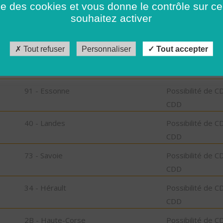
ise des cookies et vous donne le contrôle sur 
CDD
souhaitez activer
74 - Haute-Savoie
Possibilité de C
CDD
Tout refuser
Personnaliser
Tout accepter
29 - Finistère
Possibilité de C
CDD
91 - Essonne
Possibilité de C
CDD
40 - Landes
Possibilité de C
CDD
73 - Savoie
Possibilité de C
CDD
34 - Hérault
Possibilité de C
CDD
2B - Haute-Corse
Possibilité de C