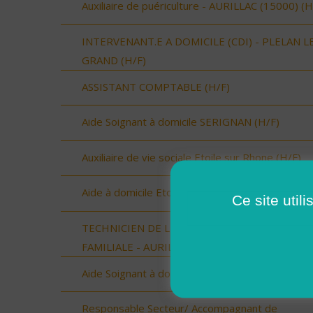
Auxiliaire de puériculture - AURILLAC (15000) (H
INTERVENANT.E A DOMICILE (CDI) - PLELAN L
GRAND (H/F)
ASSISTANT COMPTABLE (H/F)
Aide Soignant à domicile SERIGNAN (H/F)
Auxiliaire de vie sociale Etoile sur Rhone (H/F)
Aide à domicile Etoile sur Rhône (H/F)
Ce site util
TECHNICIEN DE L'INTERVENTION SOCIALE ET
FAMILIALE - AURILLAC (15000) (H/F)
Aide Soignant à domicile SERIGNAN (H/F)
Responsable Secteur/ Accompagnant de