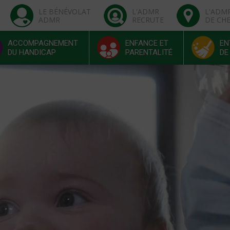
LE BÉNÉVOLAT
L'ADMR
L'ADM
ADMR
RECRUTE
DE CH
ACCOMPAGNEMENT
ENFANCE ET
EN
DU HANDICAP
PARENTALITÉ
DE