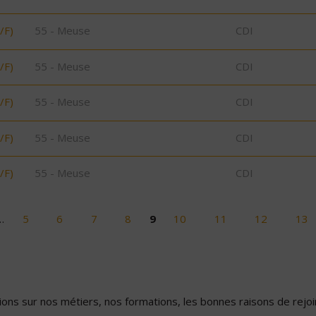
/F)
55 - Meuse
CDI
/F)
55 - Meuse
CDI
/F)
55 - Meuse
CDI
/F)
55 - Meuse
CDI
/F)
55 - Meuse
CDI
…
5
6
7
8
9
10
11
12
13
ons sur nos métiers, nos formations, les bonnes raisons de rejoin