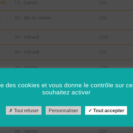
/F)
15 - Cantal
CDI
E
35 - Ille-et-Vilaine
CDI
34 - Hérault
CDD
34 - Hérault
CDI
26 - Drôme
CDD
26 - Drôme
CDD
ise des cookies et vous donne le contrôle sur 
souhaitez activer
15 - Cantal
CDI
Tout refuser
Personnaliser
Tout accepter
34 - Hérault
CDD
58 - Nièvre
CDI