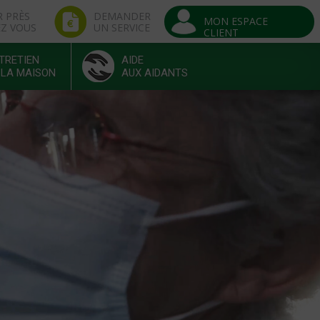
R PRÈS
DEMANDER
MON ESPACE
EZ VOUS
UN SERVICE
CLIENT
TRETIEN
AIDE
 LA MAISON
AUX AIDANTS