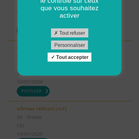
le contrôle sur ceux
41 - Loir-et-Cher
que vous souhaitez
CDI
activer
13/07/2026
POSTULER
Tout refuser
Personnaliser
Chargé.e de mission Qualité et développement -
Stage (H/F)
Tout accepter
35 - Ille-et-Vilaine
STAGE
10/07/2026
POSTULER
Infirmier référent (H/F)
26 - Drôme
CDI
10/07/2026