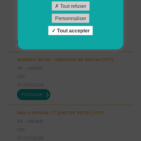
Auxiliaire de vie - Labouheyre (H/F)
Tout refuser
40 - Landes
Personnaliser
CDI
Tout accepter
31/07/2026
POSTULER
Auxiliaire de vie - Villeneuve de Marsan (H/F)
40 - Landes
CDI
31/07/2026
POSTULER
Aide à domicile ST JEAN DE VEDAS (H/F)
34 - Hérault
CDI
31/07/2026