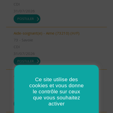
CDI
31/07/2026
POSTULER
Aide-soignant(e) - Aime (73210) (H/F)
73 - Savoie
CDI
31/07/2026
POSTULER
Auxiliaire de vie - Mimizan (H/F)
Ce site utilise des
40 - Landes
cookies et vous donne
CDI
le contrôle sur ceux
31/07/2026
que vous souhaitez
activer
POSTULER