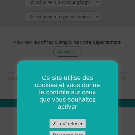
Pour voir les offres d'emploi de votre département,
cliquez ici !
Ce site utilise des
« premier
‹ précédent
…
10
11
12
Pages
cookies et vous donne
13
14
15
16
17
18
le contrôle sur ceux
que vous souhaitez
activer
Qui sommes nous
Tout refuser
Académie ADMR