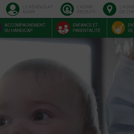
LE BÉNÉVOLAT
L'ADMR
L'ADM
ADMR
RECRUTE
DE CH
ACCOMPAGNEMENT
ENFANCE ET
EN
DU HANDICAP
PARENTALITÉ
DE