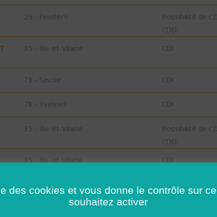
29 - Finistère
Possibilité de C
CDD
ST
35 - Ille-et-Vilaine
CDI
73 - Savoie
CDI
78 - Yvelines
CDI
35 - Ille-et-Vilaine
Possibilité de C
CDD
35 - Ille-et-Vilaine
CDI
 -
29 - Finistère
CDD
ise des cookies et vous donne le contrôle sur 
souhaitez activer