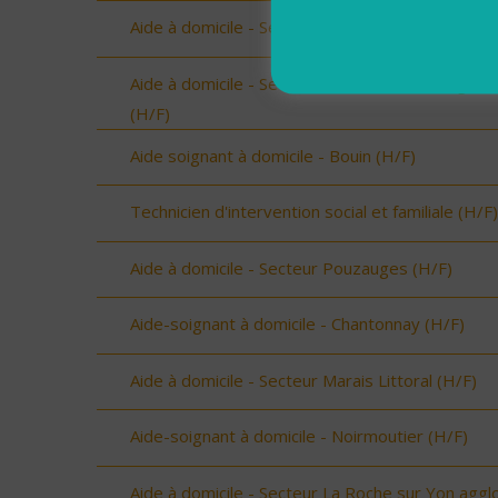
Aide à domicile - Secteur les Olonnes (H/F)
Aide à domicile - Secteur Terres de Montaigu
(H/F)
Aide soignant à domicile - Bouin (H/F)
Technicien d'intervention social et familiale (H/F)
Aide à domicile - Secteur Pouzauges (H/F)
Aide-soignant à domicile - Chantonnay (H/F)
Aide à domicile - Secteur Marais Littoral (H/F)
Aide-soignant à domicile - Noirmoutier (H/F)
Aide à domicile - Secteur La Roche sur Yon aggl