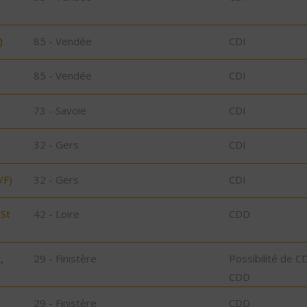
)
85 - Vendée
CDI
85 - Vendée
CDI
73 - Savoie
CDI
32 - Gers
CDI
/F)
32 - Gers
CDI
/St
42 - Loire
CDD
,
29 - Finistère
Possibilité de C
CDD
29 - Finistère
CDD