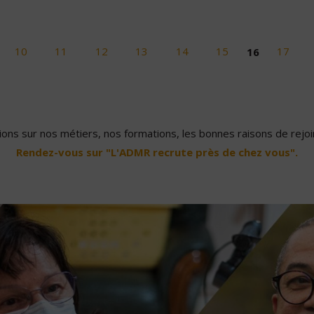
10
11
12
13
14
15
16
17
ons sur nos métiers, nos formations, les bonnes raisons de rejoin
Rendez-vous sur "L'ADMR recrute près de chez vous".