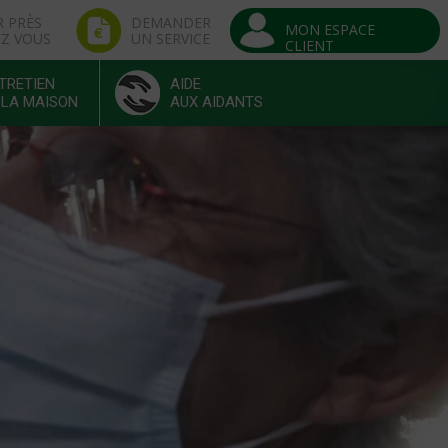
R PRÈS
DEMANDER
MON ESPACE
EZ VOUS
UN SERVICE
CLIENT
TRETIEN
AIDE
 LA MAISON
AUX AIDANTS