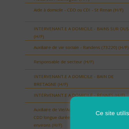
Aide à domicile - CDD ou CDI - St Renan (H/F)
INTERVENANT.E A DOMICILE - BAINS SUR OU
(H/F)
Auxiliaire de vie sociale - Randens (73220) (H/F)
Responsable de secteur (H/F)
INTERVENANT.E A DOMICILE - BAIN DE
BRETAGNE (H/F)
INTERVENANT.E A DOMICILE - RENNES (H/F)
Auxiliaire de Vie/Accompagnant Educatif et Social
Ce site util
CDD longue durée - Secteur Landivisiau et
environs (H/F)