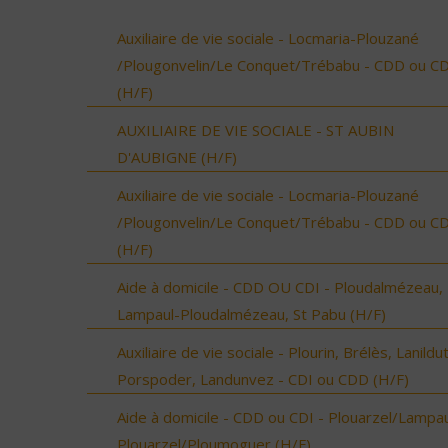
Auxiliaire de vie sociale - Locmaria-Plouzané
/Plougonvelin/Le Conquet/Trébabu - CDD ou CD
(H/F)
AUXILIAIRE DE VIE SOCIALE - ST AUBIN
D'AUBIGNE (H/F)
Auxiliaire de vie sociale - Locmaria-Plouzané
/Plougonvelin/Le Conquet/Trébabu - CDD ou CD
(H/F)
Aide à domicile - CDD OU CDI - Ploudalmézeau,
Lampaul-Ploudalmézeau, St Pabu (H/F)
Auxiliaire de vie sociale - Plourin, Brélès, Lanildut
Porspoder, Landunvez - CDI ou CDD (H/F)
Aide à domicile - CDD ou CDI - Plouarzel/Lampau
Plouarzel/Ploumoguer (H/F)