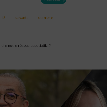
18
suivant ›
dernier »
dre notre réseau associatif... ?