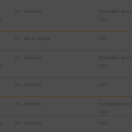
29 - Finistère
Possibilité de C
I
CDD
35 - Ille-et-Vilaine
CDI
29 - Finistère
Possibilité de C
I
CDD
29 - Finistère
CDD
,
29 - Finistère
Possibilité de C
CDD
l-
29 - Finistère
CDD