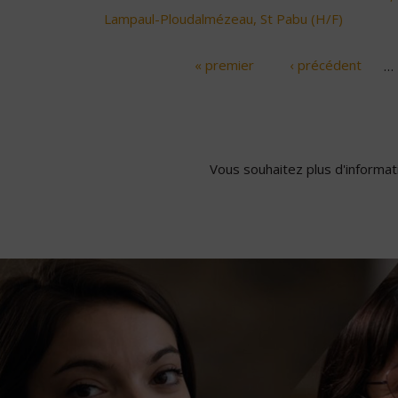
Lampaul-Ploudalmézeau, St Pabu (H/F)
« premier
‹ précédent
…
Pages
Vous souhaitez plus d'informati