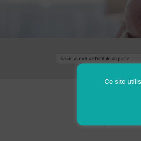
Ce site util
« premier
‹ p
Pages