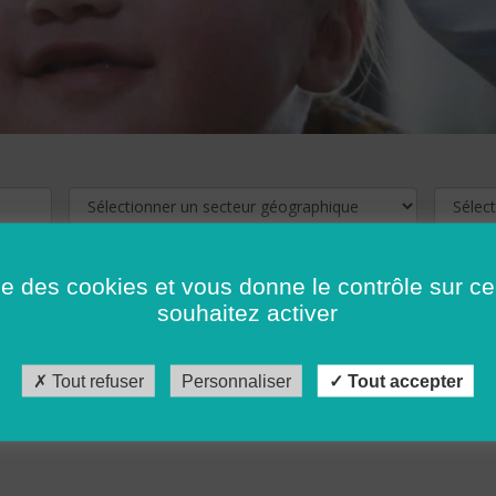
ise des cookies et vous donne le contrôle sur 
souhaitez activer
cliquez ici !
Pour voir les offres d'emploi de votre département,
Tout refuser
Personnaliser
Tout accepter
récédent
…
10
11
12
13
14
15