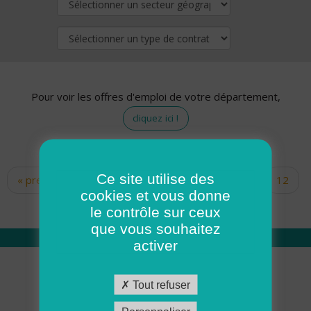
Pour voir les offres d'emploi de votre département,
cliquez ici !
Ce site utilise des
« premier
‹ précédent
…
10
11
12
Pages
cookies et vous donne
13
14
15
16
17
18
le contrôle sur ceux
que vous souhaitez
activer
Qui sommes nous
Tout refuser
Académie ADMR