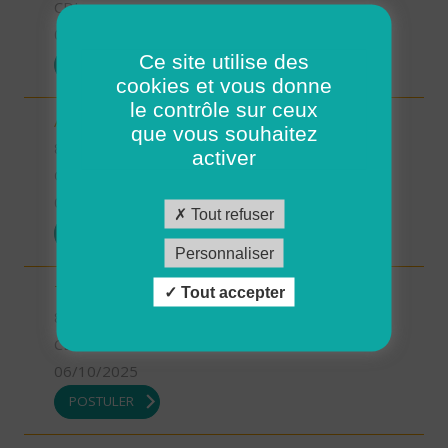
CDI
06/10/2025
Ce site utilise des
POSTULER
cookies et vous donne
le contrôle sur ceux
Aide soignant à domicile - Bouin (H/F)
que vous souhaitez
85 - Vendée
activer
CDI
06/10/2025
Tout refuser
POSTULER
Personnaliser
Technicien d'intervention social et familiale (H/F)
Tout accepter
85 - Vendée
CDI
06/10/2025
POSTULER