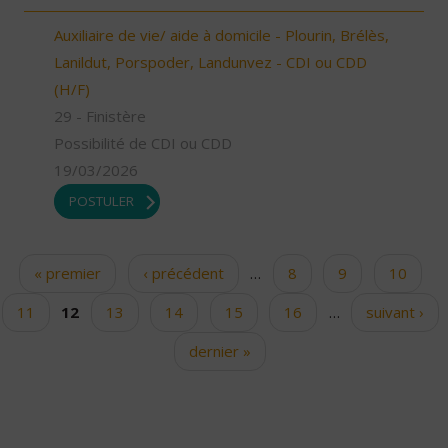
Auxiliaire de vie/ aide à domicile - Plourin, Brélès,
Lanildut, Porspoder, Landunvez - CDI ou CDD
(H/F)
29 - Finistère
Possibilité de CDI ou CDD
19/03/2026
POSTULER
« premier
‹ précédent
…
8
9
10
Pages
11
12
13
14
15
16
…
suivant ›
dernier »