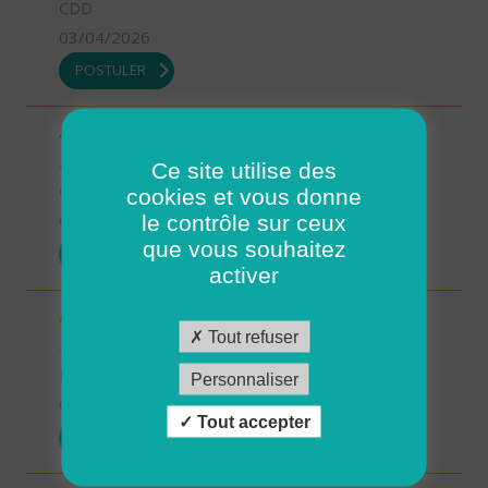
CDD
03/04/2026
POSTULER
Aide à domicile - CDD été - Saint-Renan (H/F)
29 - Finistère
Ce site utilise des
CDD
cookies et vous donne
le contrôle sur ceux
03/04/2026
que vous souhaitez
POSTULER
activer
Aide à domicile - CDD ou CDI - St Renan (H/F)
Tout refuser
29 - Finistère
Possibilité de CDI ou CDD
Personnaliser
03/04/2026
Tout accepter
POSTULER