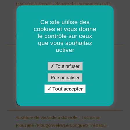
Plouarzel/Lampaul-Plouarzel/Ploumoguer (H/F)
29 - Finistère
CDD
Ce site utilise des
26/12/2025
cookies et vous donne
le contrôle sur ceux
POSTULER
que vous souhaitez
activer
Auxiliaire de vie/ aide à domicile - Plourin, Brélès,
Lanildut, Porspoder, Landunvez - CDI ou CDD
Tout refuser
(H/F)
29 - Finistère
Personnaliser
Possibilité de CDI ou CDD
Tout accepter
26/12/2025
POSTULER
Auxiliaire de vie/aide à domicile - Locmaria-
Plouzané /Plougonvelin/Le Conquet/Trébabu -